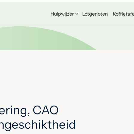
Hulpwijzer
Lotgenoten
Koffietafe
ering, CAO
ongeschiktheid