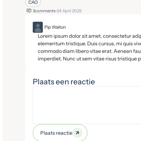
CAO
3
comments
•
24 April 2025
ML
Pip Waiton
Lorem ipsum dolor sit amet, consectetur adip
elementum tristique. Duis cursus, mi quis vive
commodo diam libero vitae erat. Aenean fauc
imperdiet. Nunc ut sem vitae risus tristique 
Plaats een reactie
Plaats reactie