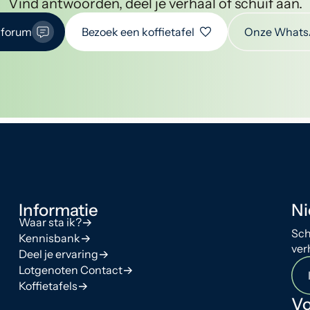
Vind antwoorden, deel je verhaal of schuif aan.
 forum
Bezoek een koffietafel
Onze Whats
Informatie
Ni
Waar sta ik?
Sch
Kennisbank
ver
Deel je ervaring
Lotgenoten Contact
Koffietafels
Vo