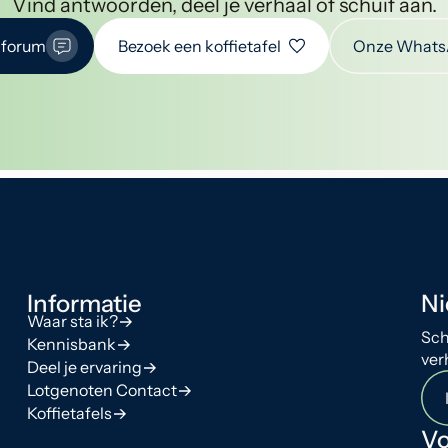
Vind antwoorden, deel je verhaal of schuif aan.
 forum
Bezoek een koffietafel
Onze Whats
Informatie
Ni
Waar sta ik?
Sch
Kennisbank
ver
Deel je ervaring
Lotgenoten Contact
Koffietafels
Vo