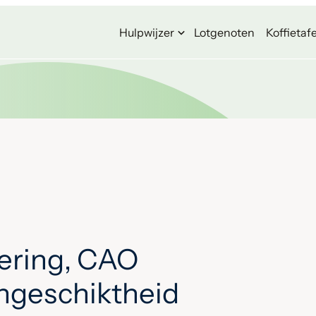
Hulpwijzer
Lotgenoten
Koffietafe
ering, CAO
ongeschiktheid