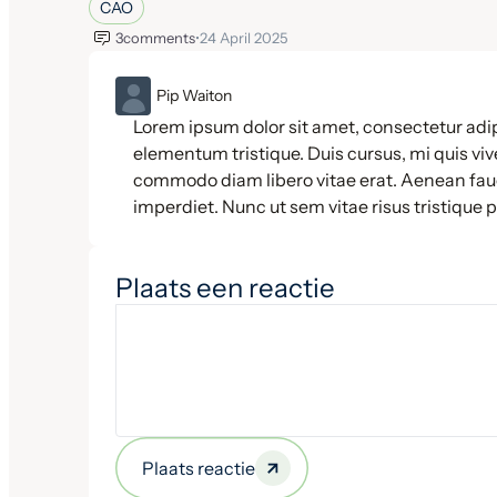
CAO
3
comments
•
24 April 2025
ML
Pip Waiton
Lorem ipsum dolor sit amet, consectetur adip
elementum tristique. Duis cursus, mi quis vive
commodo diam libero vitae erat. Aenean fauc
imperdiet. Nunc ut sem vitae risus tristique 
Plaats een reactie
Plaats reactie