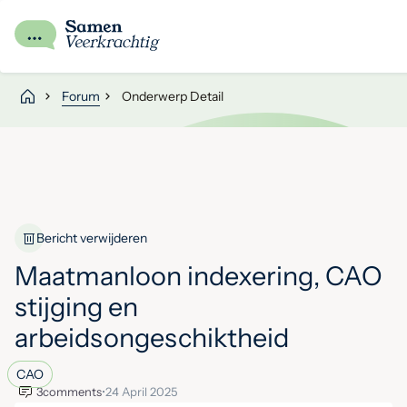
Forum
Onderwerp Detail
Bericht verwijderen
Maatmanloon indexering, CAO
stijging en
arbeidsongeschiktheid
CAO
3
comments
•
24 April 2025