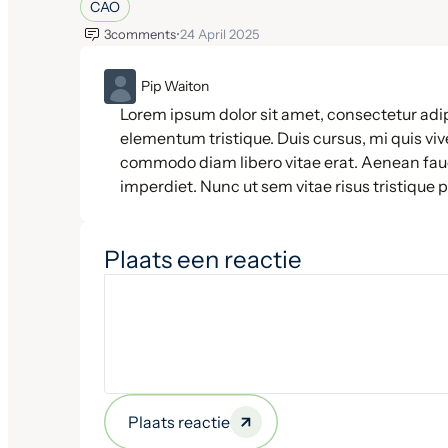
CAO
3
comments
•
24 April 2025
ML
Pip Waiton
Lorem ipsum dolor sit amet, consectetur adip
elementum tristique. Duis cursus, mi quis vive
commodo diam libero vitae erat. Aenean fauc
imperdiet. Nunc ut sem vitae risus tristique 
Plaats een reactie
Plaats reactie