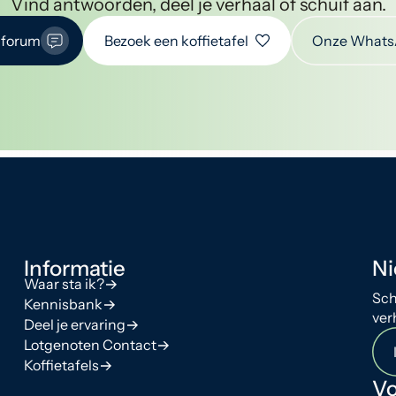
Vind antwoorden, deel je verhaal of schuif aan.
 forum
Bezoek een koffietafel
Onze Whats
Informatie
Ni
Waar sta ik?
Sch
Kennisbank
ver
Deel je ervaring
Lotgenoten Contact
Koffietafels
Vo