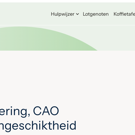
Hulpwijzer
Lotgenoten
Koffietafe
ering, CAO
ongeschiktheid