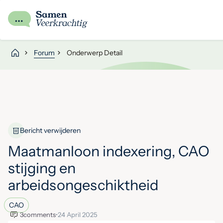
Forum
Onderwerp Detail
Bericht verwijderen
Maatmanloon indexering, CAO
stijging en
arbeidsongeschiktheid
CAO
3
comments
•
24 April 2025