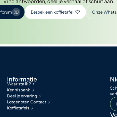
Vind antwoorden, deel je verhaal of schuif aan.
 forum
Bezoek een koffietafel
Onze Whats
Informatie
Ni
Waar sta ik?
Sch
Kennisbank
ver
Deel je ervaring
Lotgenoten Contact
Koffietafels
Vo