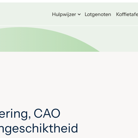
Hulpwijzer
Lotgenoten
Koffietafe
ering, CAO
ongeschiktheid