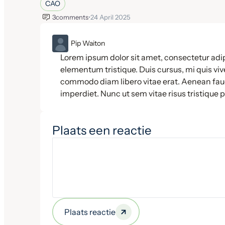
CAO
3
comments
•
24 April 2025
ML
Pip Waiton
Lorem ipsum dolor sit amet, consectetur adip
elementum tristique. Duis cursus, mi quis vive
commodo diam libero vitae erat. Aenean fauc
imperdiet. Nunc ut sem vitae risus tristique 
Plaats een reactie
Plaats reactie