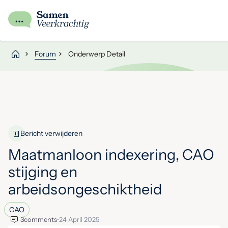
Forum
Onderwerp Detail
Bericht verwijderen
Maatmanloon indexering, CAO
stijging en
arbeidsongeschiktheid
CAO
3
comments
•
24 April 2025