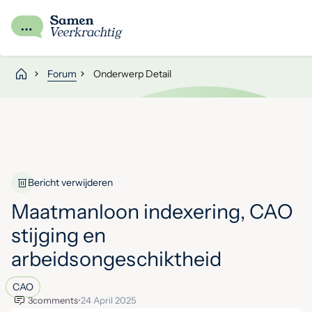
Forum
Onderwerp Detail
Bericht verwijderen
Maatmanloon indexering, CAO
stijging en
arbeidsongeschiktheid
CAO
3
comments
•
24 April 2025