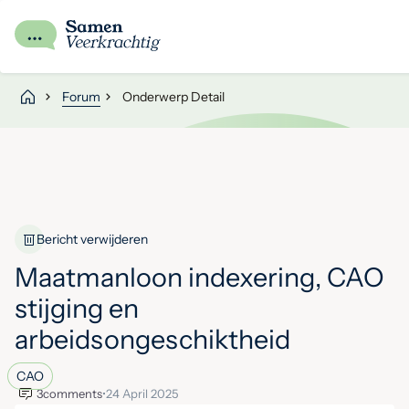
Forum
Onderwerp Detail
Bericht verwijderen
Maatmanloon indexering, CAO
stijging en
arbeidsongeschiktheid
CAO
3
comments
•
24 April 2025