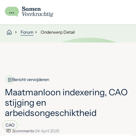
Forum
Onderwerp Detail
Bericht verwijderen
Maatmanloon indexering, CAO
stijging en
arbeidsongeschiktheid
CAO
3
comments
•
24 April 2025