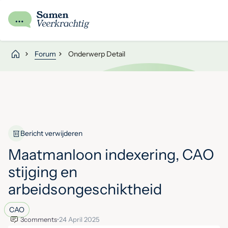
Forum
Onderwerp Detail
Bericht verwijderen
Maatmanloon indexering, CAO
stijging en
arbeidsongeschiktheid
CAO
3
comments
•
24 April 2025