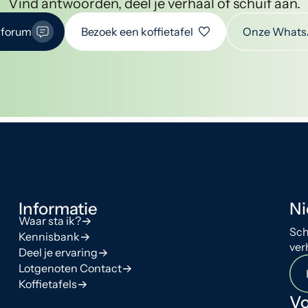
Vind antwoorden, deel je verhaal of schuif aan.
 forum
Bezoek een koffietafel
Onze Whats
Informatie
Ni
Waar sta ik?
Sch
Kennisbank
ver
Deel je ervaring
Lotgenoten Contact
Koffietafels
Vo