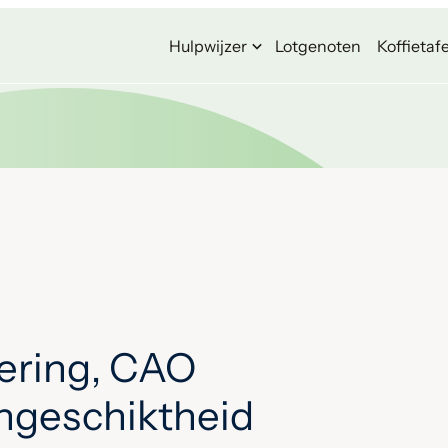
Hulpwijzer
Lotgenoten
Koffietafe
ering, CAO
ongeschiktheid