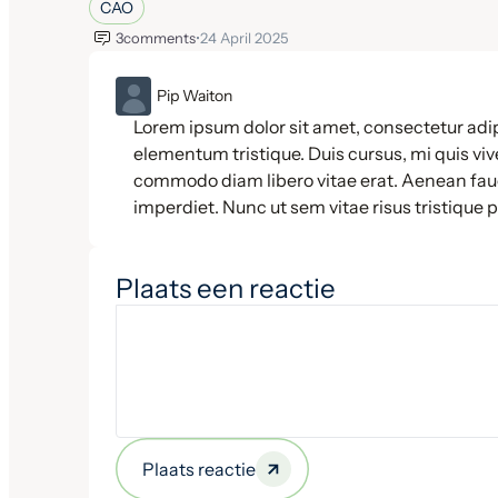
CAO
3
comments
•
24 April 2025
ML
Pip Waiton
Lorem ipsum dolor sit amet, consectetur adip
elementum tristique. Duis cursus, mi quis vive
commodo diam libero vitae erat. Aenean fauc
imperdiet. Nunc ut sem vitae risus tristique 
Plaats een reactie
Plaats reactie