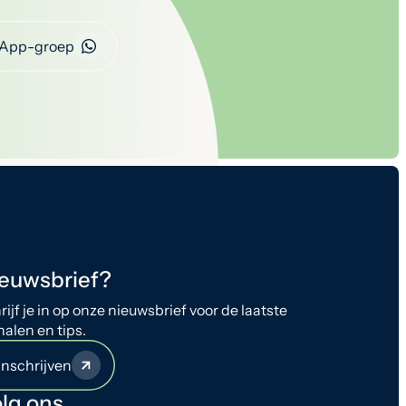
App-groep
euwsbrief?
rijf je in op onze nieuwsbrief voor de laatste
halen en tips.
Inschrijven
lg ons