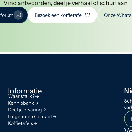
Vind antwoorden, deel je verhaal of schuif aan.
 forum
Bezoek een koffietafel
Onze Whats
Informatie
Ni
Waar sta ik?
Sch
Kennisbank
ver
Deel je ervaring
Lotgenoten Contact
Koffietafels
Vo