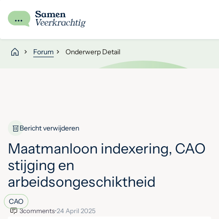
Forum
Onderwerp Detail
Bericht verwijderen
Maatmanloon indexering, CAO
stijging en
arbeidsongeschiktheid
CAO
3
comments
•
24 April 2025