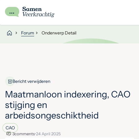
Forum
Onderwerp Detail
Bericht verwijderen
Maatmanloon indexering, CAO
stijging en
arbeidsongeschiktheid
CAO
3
comments
•
24 April 2025