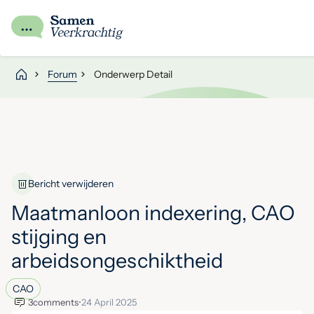
Forum
Onderwerp Detail
Bericht verwijderen
Maatmanloon indexering, CAO
stijging en
arbeidsongeschiktheid
CAO
3
comments
•
24 April 2025