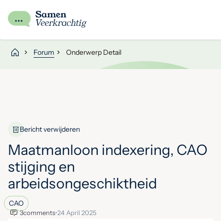
Forum
Onderwerp Detail
Bericht verwijderen
Maatmanloon indexering, CAO
stijging en
arbeidsongeschiktheid
CAO
3
comments
•
24 April 2025