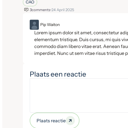
CAO
3
comments
•
24 April 2025
ML
Pip Waiton
Lorem ipsum dolor sit amet, consectetur adip
elementum tristique. Duis cursus, mi quis vive
commodo diam libero vitae erat. Aenean fauc
imperdiet. Nunc ut sem vitae risus tristique 
Plaats een reactie
Plaats reactie