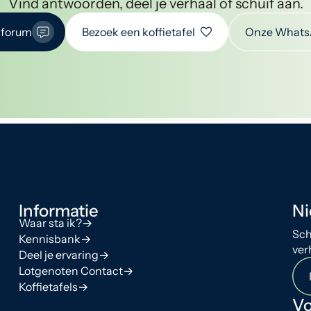
Vind antwoorden, deel je verhaal of schuif aan.
 forum
Bezoek een koffietafel
Onze Whats
Informatie
Ni
Waar sta ik?
Sch
Kennisbank
ver
Deel je ervaring
Lotgenoten Contact
Koffietafels
Vo