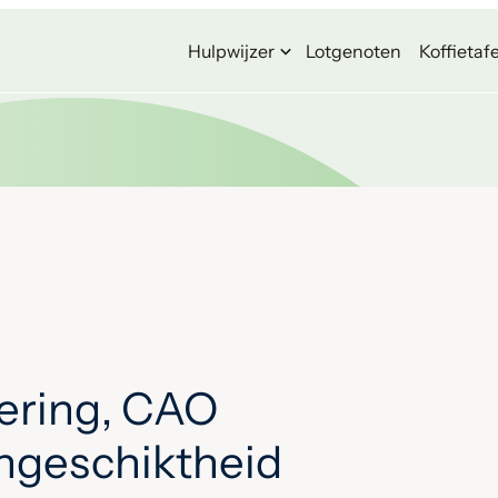
Hulpwijzer
Lotgenoten
Koffietafe
ering, CAO
ongeschiktheid