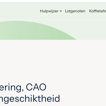
Hulpwijzer
Lotgenoten
Koffietafe
ering, CAO
ongeschiktheid