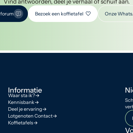
Vind antwoorden, deel je verhaal of schuif aan.
 forum
Bezoek een koffietafel
Onze Whats
Informatie
Ni
Waar sta ik?
Sch
Kennisbank
ver
Deel je ervaring
Lotgenoten Contact
Koffietafels
Vo