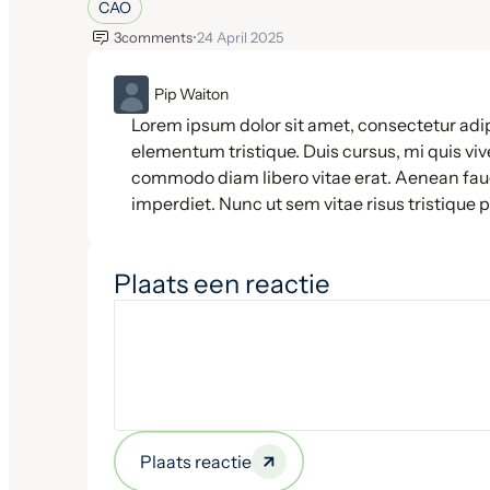
CAO
3
comments
•
24 April 2025
ML
Pip Waiton
Lorem ipsum dolor sit amet, consectetur adip
elementum tristique. Duis cursus, mi quis vive
commodo diam libero vitae erat. Aenean fauc
imperdiet. Nunc ut sem vitae risus tristique 
Plaats een reactie
Plaats reactie